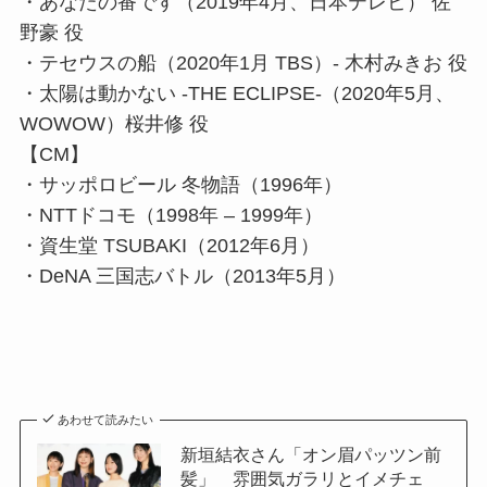
・あなたの番です（2019年4月、日本テレビ） 佐
野豪 役
・テセウスの船（2020年1月 TBS）- 木村みきお 役
・太陽は動かない -THE ECLIPSE-（2020年5月、
WOWOW）桜井修 役
【CM】
・サッポロビール 冬物語（1996年）
・NTTドコモ（1998年 – 1999年）
・資生堂 TSUBAKI（2012年6月）
・DeNA 三国志バトル（2013年5月）
あわせて読みたい
新垣結衣さん「オン眉パッツン前
髪」 雰囲気ガラリとイメチェ