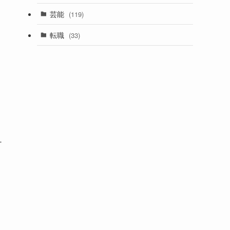
芸能
(119)
転職
(33)
ナ
し