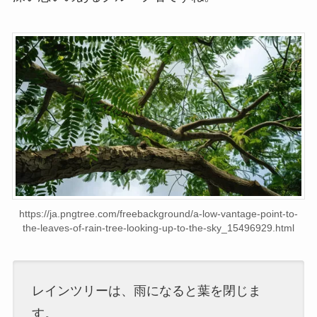
https://ja.pngtree.com/freebackground/a-low-vantage-point-to-
the-leaves-of-rain-tree-looking-up-to-the-sky_15496929.html
レインツリーは、雨になると葉を閉じま
す。