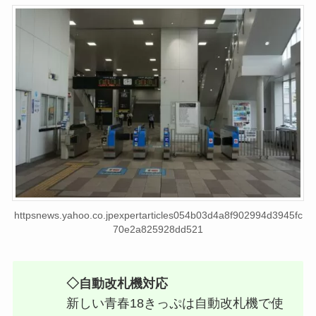
httpsnews.yahoo.co.jpexpertarticles054b03d4a8f902994d3945fc
70e2a825928dd521
◇自動改札機対応
新しい青春18きっぷは自動改札機で使