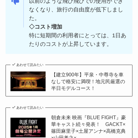
以前のような飛び飛びでの使用ができ
なくなり、旅行の自由度が低下しまし
た。
◇コスト増加
特に短期間の利用者にとっては、1日あ
たりのコストが上昇しています。
あわせて読みたい
【建立900年】平泉・中尊寺を車
なしで格安に満喫！地元民厳選の
半日モデルコース！
あわせて読みたい
朝倉未来 映画『BLUE FIGHT』豪
華キャスト続々発表！ GACKT×
篠田麻里子×土屋アンナ×高橋克典
×山田孝之×…