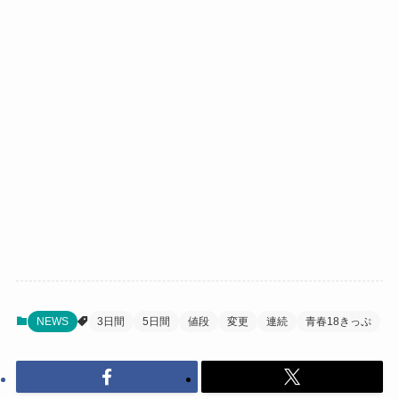
NEWS
3日間
5日間
値段
変更
連続
青春18きっぷ