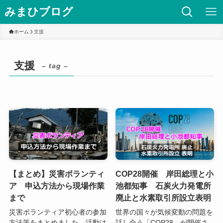
みまひブログ
ホーム
支援
支援
– tag –
【まとめ】災害ボランティ
COP28開催 岸田総理と小
ア 申込方法から現場作業
池都知事 石炭火力発電所
まで
廃止と水素取引所設立表明
災害ボランティア初心者の参加
世界の国々が気候変動の問題を
方法等をまとめました。活動は
話し合う「COP28」が開催さ