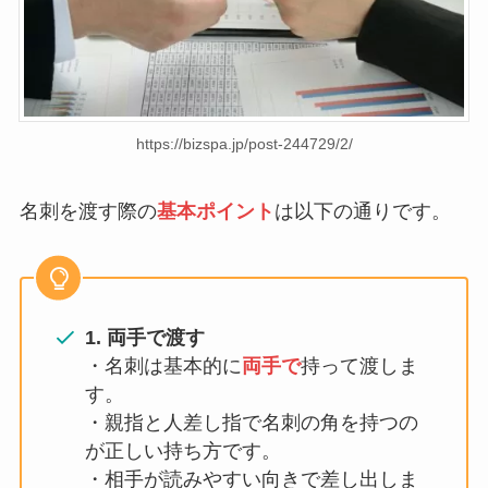
https://bizspa.jp/post-244729/2/
名刺を渡す際の
基本ポイント
は以下の通りです。
1. 両手で渡す
・名刺は基本的に
両手で
持って渡しま
す。
・親指と人差し指で名刺の角を持つの
が正しい持ち方です。
・相手が読みやすい向きで差し出しま