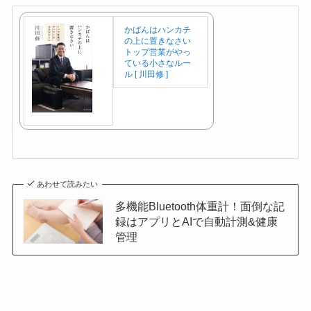
かばんはハンカチ
の上に置きなさい
トップ営業がやっ
ている小さなルー
ル [ 川田修 ]
あわせて読みたい
多機能Bluetooth体重計！面倒な記
録はアプリとAIで自動計測&健康
管理