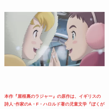
本作『屋根裏のラジャー』の原作は、イギリスの
詩人･作家のA・F・ハロルド著の児童文学『ぼくが