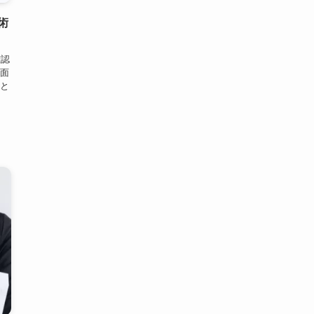
術
確認
面
と