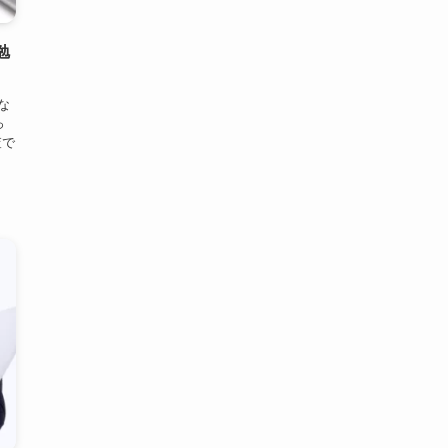
り
勉
な
っ
査で