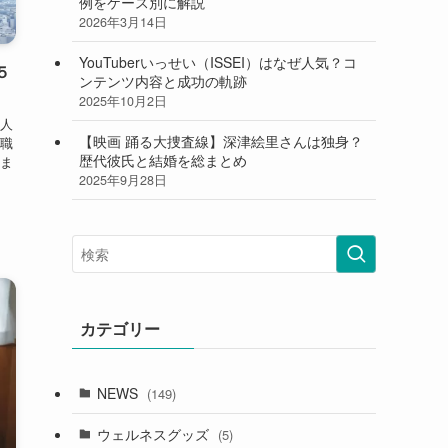
最近の投稿
前田敦子の再婚相手は誰？結婚観と元夫との
復縁の可能性を徹底まとめ
2026年3月21日
深田恭子は現在結婚している？離婚説やデキ
婚の噂、歴代彼氏を総まとめ
2026年3月15日
【自転車】イヤホン・スマホ運転（ながらス
マホ）は何が違反？罰金はいくら？身近な事
例をケース別に解説
2026年3月14日
YouTuberいっせい（ISSEI）はなぜ人気？コ
５
ンテンツ内容と成功の軌跡
2025年10月2日
人
【映画 踊る大捜査線】深津絵里さんは独身？
職