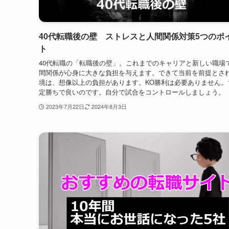
ど課題が山積する40代の転職です。困難な時、いつもこの経験
出します。転職先でも常に私の指標になっている経験談です。
すのでお暇な時の時間つぶしにご覧ください(^^)
2023年7月27日
2024年8月3日
40代転職後の壁 ストレスと人間関係対策5つのポ
ト
40代転職の「転職後の壁」。これまでのキャリアと新しい職場
間関係が心身に大きな負担を与えます。できて当前を前提とさ