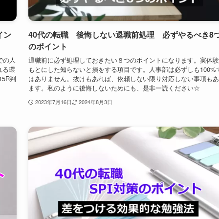
を思い
サイトが存在し情報過多ですが、自分自身の方向性はブレてはいけ
余談で
せん。時間をかけても、この軸はきちんと整理しましょう。
2023年7月25日
2024年8月3日
イン
40代の転職 後悔しない退職前処理 必ずやるべき8
のポイント
での人
退職前に必ず処理しておきたい８つのポイントになります。実体験
れる環
もとにした知らないと損をする項目です。人事部は必ずしも100%