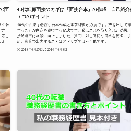
は約9割の企業が採用している重要な試験です。
2023年7月1日
2024年8月3日
の面
40代転職面接のカギは「面接台本」の作成 自己紹介
７つのポイント
来の幹
40代の面接は念密な台本作成と事前練習が必須です。声を出して
い方
することが内定を獲得する秘訣です。私はこれを取り入れた結果、
に応じ
接通過率は格段に向上しました。質問に対し適切な回答を簡潔にま
しょ
め、言葉で出力することはアドリブでは不可能です。