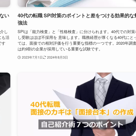
5R判
はありません。抜けもあれば、依頼しない限り対応しない事項もあ
ます。私のように後悔しないためにも、是非一読ください☆
2023年7月16日
2024年8月3日
ない
40代の転職 SPI対策のポイントと差をつける効果的な
強法
紹介し
SPIは「能力検査」と「性格検査」に分けられます。40代での対策
にも活
し受験はほぼ不採用を 意味します。職務経歴が厚くなる40代にと
です
ては、面接での相対評価を行う重要な指標の一つです。2020年調